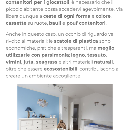
contenitori per i giocattoli
, è necessario che il
piccolo abitante possa accedervi agevolmente. Via
libera dunque a
ceste di ogni forma
e
colore
,
cassette
su ruote,
bauli
e
pouf contenitori
.
Anche in questo caso, un occhio di riguardo va
rivolto ai materiali: le
scatole di plastica
sono
economiche, pratiche e trasparenti, ma
meglio
utilizzarle con parsimonia
;
legno, tessuto,
vimini, juta, seagrass
e altri materiali
naturali
,
oltre che essere
ecosostenibili
, contribuiscono a
creare un ambiente accogliente.