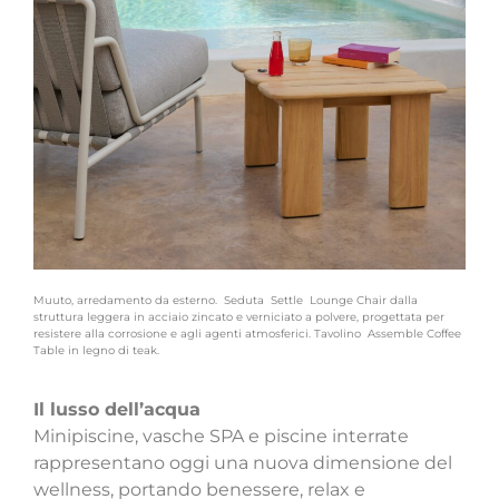
Muuto, arredamento da esterno. Seduta
Settle
Lounge Chair dalla
struttura leggera in acciaio zincato e verniciato a polvere, progettata per
resistere alla corrosione e agli agenti atmosferici. Tavolino
Assemble Coffee
Table in legno di teak.
Il lusso dell’acqua
Minipiscine, vasche SPA e piscine interrate
rappresentano oggi una nuova dimensione del
wellness, portando benessere, relax e