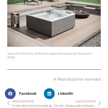
Vasca SPA Divina XL di Novellini disponibile presso gli showroom
iREZZ.
® Riproduzione riservata
Facebook
LinkedIn
PRECEDENTE
SUCCESSIVO
Il ruolo della ceramica negli spazi contemporanei
Oro blu. L’acqua sulle costruzioni